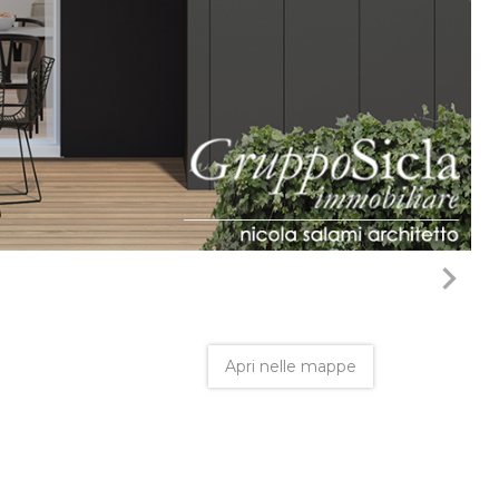
navigate_next
Apri nelle mappe