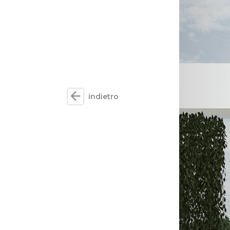
arrow_back
indietro