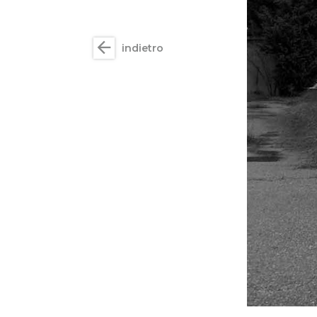
arrow_back
indietro