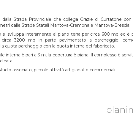
e dalla Strada Provinciale che collega Grazie di Curtatone co
metri dalle Strade Statali Mantova-Cremona e Mantova-Brescia.
to si sviluppa interamente al piano terra per circa 600 mq ed è
i circa 3200 mq in parte pavimentato a parcheggio; co
la quota parcheggio con la quota interna del fabbricato.
ile interna è pari a 3 m, la copertura è piana. Il complesso è serv
dicata.
tudio associato, piccole attività artigianali o commerciali.
plani