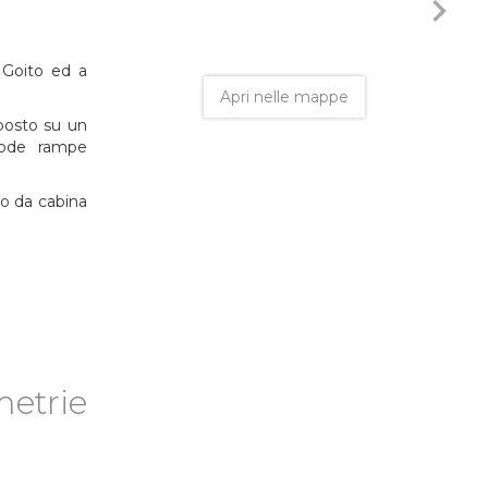
navigate_next
n Goito ed a
Apri nelle mappe
 posto su un
mode rampe
ito da cabina
metrie