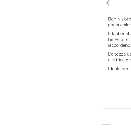
navigate_before
Ben visibil
pochi chilo
Il fabbrica
terreno d
raccordano 
L’altezza ut
elettrica de
Ideale per s